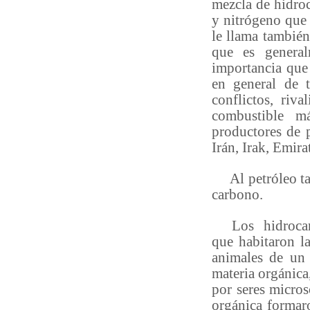
mezcla de hidro
y nitrógeno que 
le llama también
que es genera
importancia que 
en general de 
conflictos, riva
combustible m
productores de 
Irán, Irak, Emir
Al petróleo tam
carbono.
Los hidrocarbu
que habitaron l
animales de un
materia orgánica
por seres micros
orgánica formaro