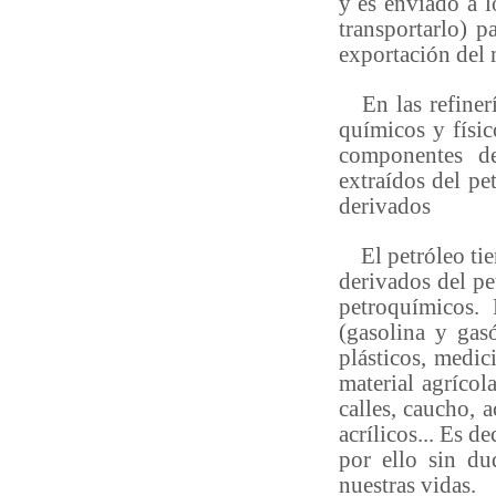
y es enviado a 
transportarlo) p
exportación del
En las refinería
químicos y físic
componentes de
extraídos del pet
derivados
El petróleo tien
derivados del pe
petroquímicos. 
(gasolina y gas
plásticos, medic
material agrícol
calles, caucho, a
acrílicos... Es d
por ello sin du
nuestras vidas.