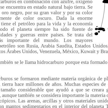
carburos en combinación con azufre, oxigeno
se encuentra en estado natural bajo tierra. Se
 oro negro, por su gran valor y por su color
lmente de color oscuro. Dada la enorme
tiene el petróleo para la vida y la economía
todo el planeta siempre ha sido fuente de
lidades y guerras entre países. Se trata del
ás importante del mundo. Los mayores
petróleo son Rusia, Arabia Saudita, Estados Unidos
atos Árabes Unidos, Venezuela, México, Kuwait y Bras
bién se le llama hidrocarburo porque esta formado
ros se formaron mediante materia orgánica de pla
a tierra hace millones de años. Muchas especies de 
 tamaño considerable que ayudó a que se creara g
, aunque también se considera importante la materia
cópicos. Las arenas, arcillas y otros materiales unid
n mantos sedimentarios en el interior del planeta T