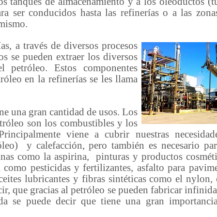
los tanques de almacenamiento y a los oleoductos (t
ara ser conducidos hasta las refinerías o a las zona
 mismo.
s, a través de diversos procesos
os se pueden extraer los diversos
l petróleo. Estos componentes
róleo en la refinerías se les llama
e una gran cantidad de usos. Los
tróleo son los combustibles y los
Principalmente viene a cubrir nuestras necesidad
óleo) y calefacción, pero también es necesario par
inas como la aspirina, pinturas y productos cosméti
a como pesticidas y fertilizantes, asfalto para pavime
ceites lubricantes y fibras sintéticas como el nylon, 
ecir, que gracias al petróleo se pueden fabricar infini
da se puede decir que tiene una gran importanci