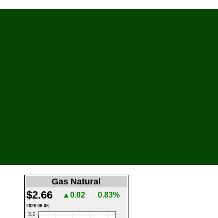
Gas Natural
$2.66
▲0.02
0.83%
2026.08.08