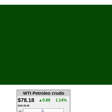
WTI Petroleo crudo
$78.18
▲0.89
1.14%
2026.08.08