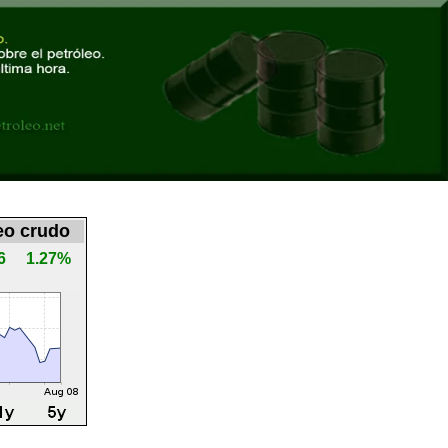
eo crudo
6
1.27%